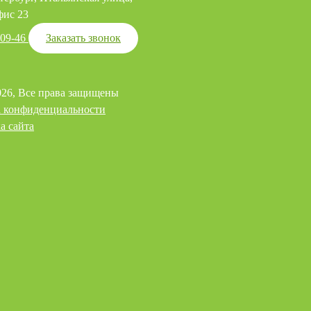
фис 23
-09-46
Заказать звонок
026, Все права защищены
 конфиденциальности
а сайта